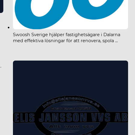
Swoosh Sverige hjälper fastighetsägare i Dalarna
med effektiva lösningar för att renovera, spola ...
 Malung AB