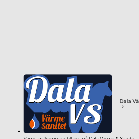
Varmt välkommen till oss på Dala Värme & Sanitet