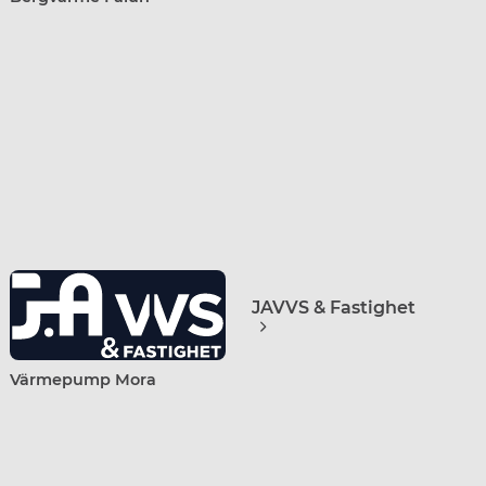
JAVVS & Fastighet
Slätta Rörmokeri AB
Värmepump Mora