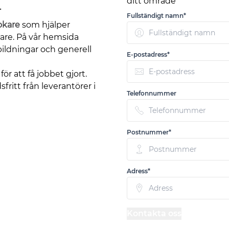
ditt område
.
Fullständigt namn*
okare
som hjälper
are. På vår hemsida
ildningar och generell
E-postadress*
ör att få jobbet gjort.
sfritt från leverantörer i
Telefonnummer
Postnummer*
Adress*
Kontakta oss