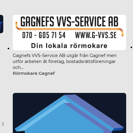
VVS Experter
Gagnefs VVS-Service AB utgår från Gagnef men
utför arbeten åt företag, bostadsrättsföreningar
och...
Rörmokare Gagnef
Rönnäs Rör AB