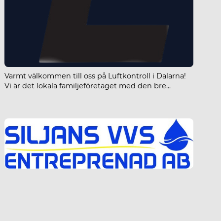
Varmt välkommen till oss på Luftkontroll i Dalarna!
Vi är det lokala familjeföretaget med den bre...
Sil
Sälens VVS-Teknik AB