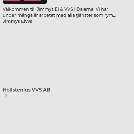
Dalarna VVS & Värmeteknik AB
Välkommen till Jimmys El & VVS i Dalarna! Vi har
under många år arbetat med alla tjänster som rym...
Jimmys Elvvs
Hollstenius VVS AB
Swoosh Sverige - Dalarna